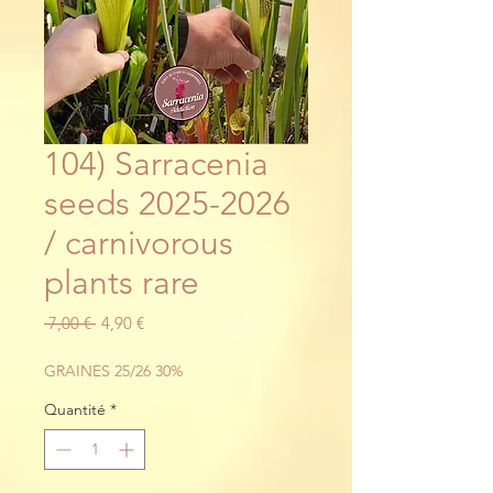
104) Sarracenia
seeds 2025-2026
/ carnivorous
plants rare
Prix
Prix
 7,00 € 
4,90 €
original
promotionnel
GRAINES 25/26 30%
Quantité
*