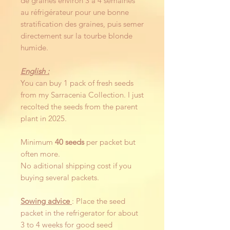
de graines environ 3 à 4 semaines
au réfrigérateur pour une bonne
stratification des graines, puis semer
directement sur la tourbe blonde
humide.
English :
You can buy 1 pack of fresh seeds
from my Sarracenia Collection. I just
recolted the seeds from the parent
plant in 2025.
Minimum
40 seeds
per packet but
often more.
No aditional shipping cost if you
buying several packets.
Sowing advice
: Place the seed
packet in the refrigerator for about
3 to 4 weeks for good seed