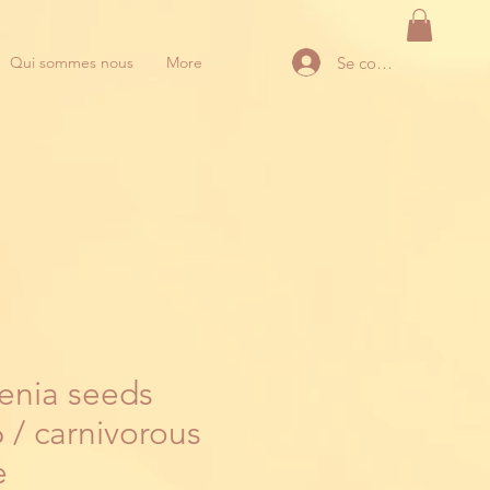
Se connecter
Qui sommes nous
More
cenia seeds
 / carnivorous
e