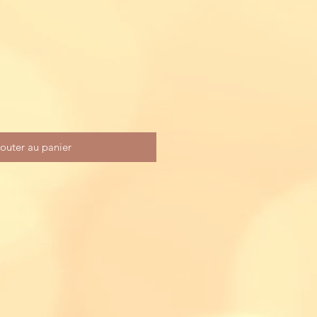
otionnel
outer au panier