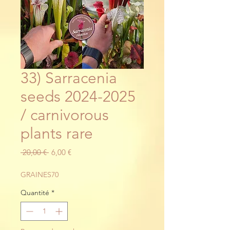
33) Sarracenia
seeds 2024-2025
/ carnivorous
plants rare
Prix
Prix
 20,00 € 
6,00 €
original
promotionnel
GRAINES70
Quantité
*