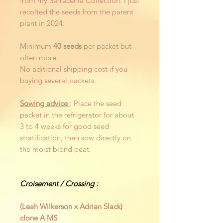
from my Sarracenia Collection. I just
recolted the seeds from the parent
plant in 2024.
Minimum
40 seeds
per packet but
often more.
No aditional shipping cost if you
buying several packets.
Sowing advice
: Place the seed
packet in the refrigerator for about
3 to 4 weeks for good seed
stratification, then sow directly on
the moist blond peat.
Croisement / Crossing :
(Leah Wilkerson x Adrian Slack)
clone A MS