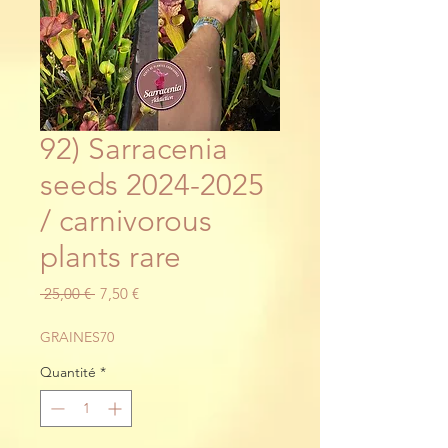
92) Sarracenia
seeds 2024-2025
/ carnivorous
plants rare
Prix
Prix
 25,00 € 
7,50 €
original
promotionnel
GRAINES70
Quantité
*