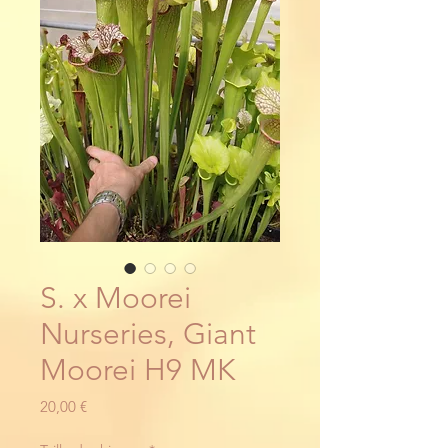
S. x Moorei
Nurseries, Giant
Moorei H9 MK
Prix
20,00 €