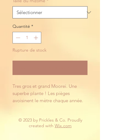
Taille du rhizome
*
Quantité
*
Rupture de stock
Me notifier lorsque cet article est disponible
Tres gros et grand Moorei. Une 
superbe plante ! Les pièges 
avoisinent le mètre chaque année.
© 2023 by Prickles & Co. Proudly
created with
Wix.com