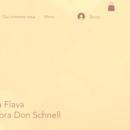
Se connecter
Qui sommes nous
More
a Flava
ora Don Schnell