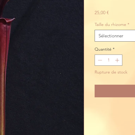
Prix
25,00 €
Taille du rhizome
*
Sélectionner
Quantité
*
Rupture de stock
Me notifier lors