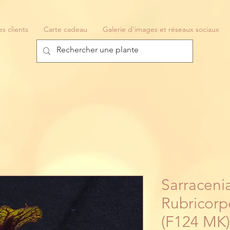
es clients
Carte cadeau
Galerie d'images et réseaux sociaux
Sarraceni
Rubricorp
(F124 MK)