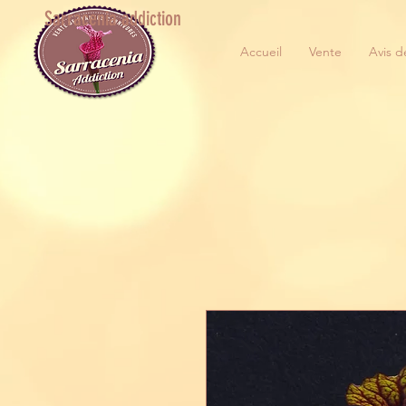
Sarracenia addiction
Accueil
Vente
Avis d