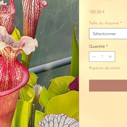
Prix
180,00 €
Taille du rhizome
*
Sélectionner
Quantité
*
Rupture de stock
Me notifier lors