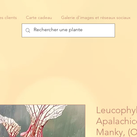
es clients
Carte cadeau
Galerie d'images et réseaux sociaux
Leucophyll
Apalachic
Manky, (