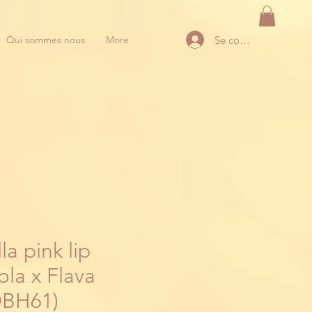
Se connecter
Qui sommes nous
More
a pink lip
ola x Flava
OBH61)