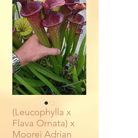
(Leucophylla x
Flava Ornata) x
Moorei Adrian