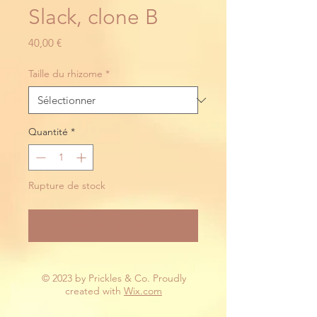
Slack, clone B
Prix
40,00 €
Taille du rhizome
*
Quantité
*
Rupture de stock
Me notifier lorsque cet article est disponible
© 2023 by Prickles & Co. Proudly
created with
Wix.com